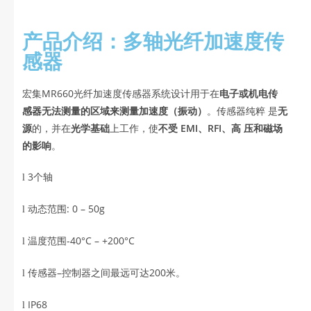
产品介绍：多轴光纤加速度传
感器
宏集MR660光纤加速度传感器系统设计用于在
电子或机电传
感器无法测量的区域来测量加速度（振动）
。传感器纯粹 是
无
源
的，并在
光学基础
上工作，使
不受 EMI、RFI、高 压和磁场
的影响
。
3
个轴
l
动态范围
: 0
–
50g
l
温度范围
-40
°
C – +200
°
C
l
传感器
–
控制器之间最远可达
200
米。
l
IP68
l