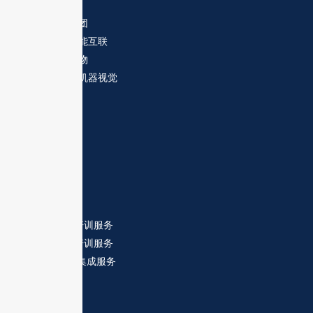
虹科集团
虹科智能互联
点成生物
友思特机器视觉
技术服务
硬件产品培训服务
软件产品培训服务
二次开发/集成服务