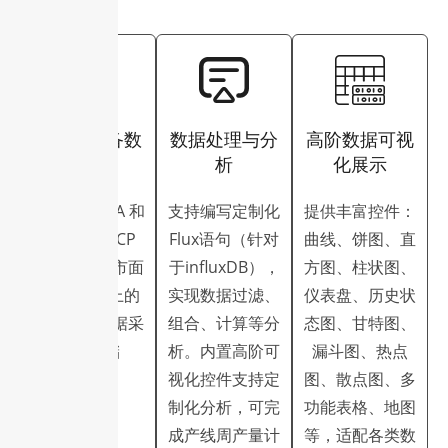
多类型设备数
数据处理与分
高阶数据可视
据采集
析
化展示
支持 OPC UA 和
支持编写定制化
提供丰富控件：
Modbus TCP
Flux语句（针对
曲线、饼图、直
协议，覆盖市面
于influxDB），
方图、柱状图、
上 90% 以上的
实现数据过滤、
仪表盘、历史状
工业设备数据采
组合、计算等分
态图、甘特图、
集与存储
析。内置高阶可
漏斗图、热点
视化控件支持定
图、散点图、多
制化分析，可完
功能表格、地图
成产线周产量计
等，适配各类数