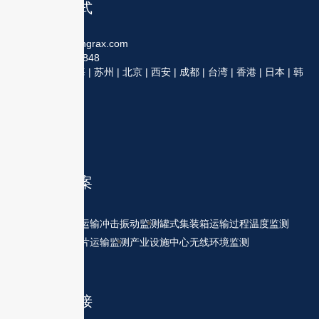
联系方式
sales@hongrax.com
400-999-3848
分部：上海 | 苏州 | 北京 | 西安 | 成都 | 台湾 | 香港 | 日本 | 韩
国
探索方案
变压器运输冲击振动监测
罐式集装箱运输过程温度监测
风电叶片运输监测
产业设施中心无线环境监测
友情链接