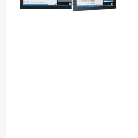
C
-
P
i
工
业
A
I
显
示
控
制