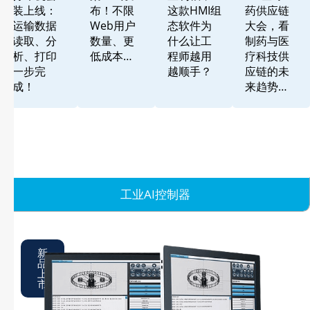
装上线：
布！不限
这款HMI组
药供应链
运输数据
Web用户
态软件为
大会，看
读取、分
数量、更
什么让工
制药与医
析、打印
低成本…
程师越用
疗科技供
一步完
越顺手？
应链的未
成！
来趋势…
工业AI控制器
新
品
上
市
D