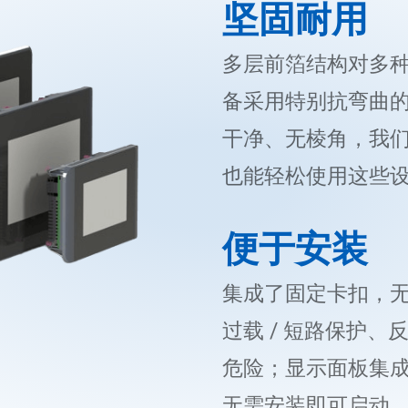
坚固耐用
多层前箔结构对多
备采用特别抗弯曲
干净、无棱角，我
也能轻松使用这些
便于安装
集成了固定卡扣，
过载 / 短路保护
危险；显示面板集
无需安装即可启动