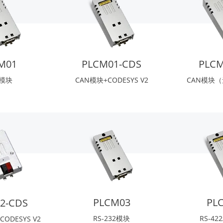
PLCM
M01
PLCM01-CDS
CAN模块
N模块
CAN模块+CODESYS V2
PLCM03
PL
2-CDS
RS-232模块
RS-42
CODESYS V2