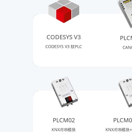
CODESYS V3
PLC
CODESYS V3 软PLC
CA
PLCM02
PLCM0
KNX/EIB模块
KNX/EIB模块+