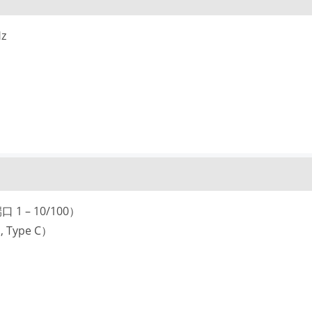
z
1 – 10/100）
 Type C）