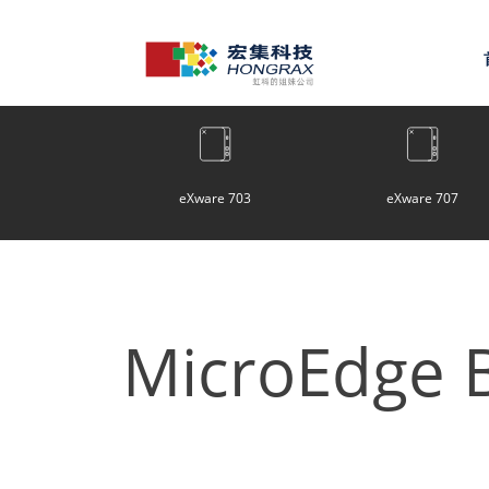
eXware 703
eXware 707
MicroEdge B