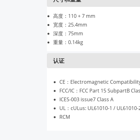
高度：110 + 7 mm
宽度：25.4mm
深度：75mm
重量：0.14kg
认证
CE：Electromagnetic Compatibility
FCC/IC：FCC Part 15 SubpartB Clas
ICES-003 issue7 Class A
UL：cULus: UL61010-1 / UL61010-
RCM