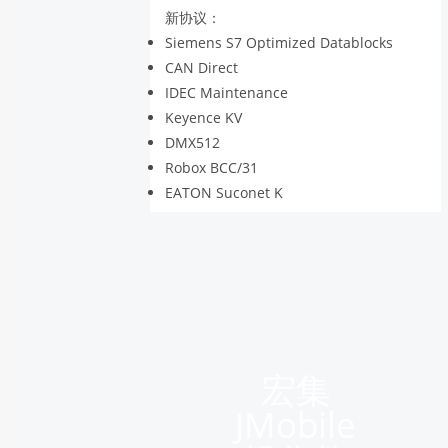
新协议：
Siemens S7 Optimized Datablocks
CAN Direct
IDEC Maintenance
Keyence KV
DMX512
Robox BCC/31
EATON Suconet K
宏集
JMobile