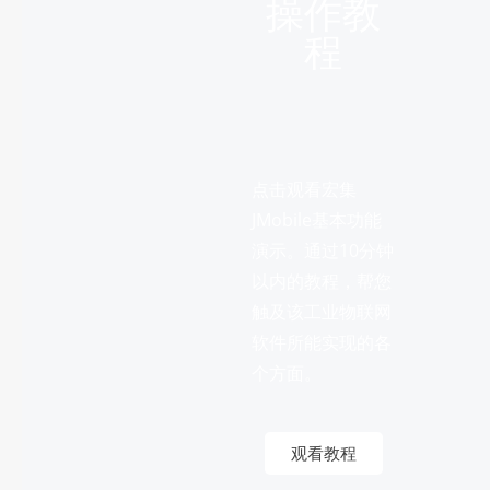
操作教
程
点击观看宏集
JMobile基本功能
演示。通过10分钟
以内的教程，帮您
触及该工业物联网
软件所能实现的各
个方面。
观看教程