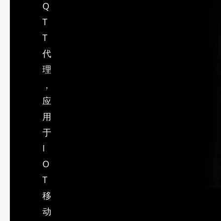
Q
T
T
代
理
，
应
用
于
I
O
T
移
动