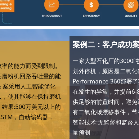
案例二：客户成功案
一家大型石化厂的3000
收率的能力而受到限制。
划外停机，原因是二氧化
高磨粉机回路吞吐量的能
Performance 36
解决方案采用人工智能优化
在发生的异常，并提前6
入，使其能够在保持磨机
供足够的前置时间，避免
结果:500万美元以上的
有二氧化碳漂移事件，节省
LSTM，自动编码器，
智能技术:无监督和监督人
量预测