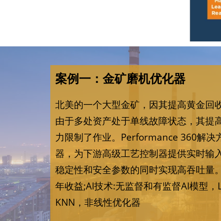
案例一：金矿磨机优化器
北美的一个大型金矿，因其提高黄金回
由于多处资产处于单线故障状态，其提
力限制了作业。Performance 360
器，为下游高级工艺控制器提供实时输
稳定性和安全参数的同时实现高吞吐量。
年收益;AI技术:无监督和有监督AI模型，
KNN，非线性优化器