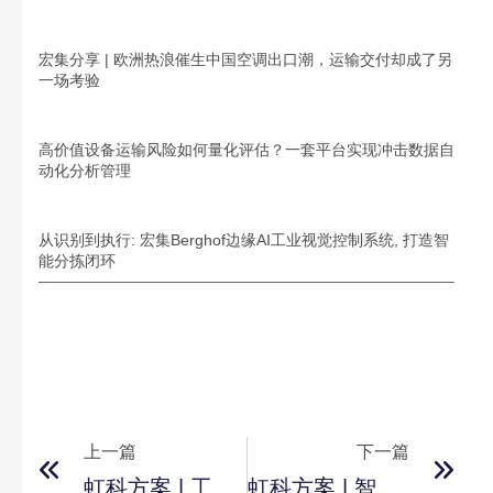
宏集分享 | 欧洲热浪催生中国空调出口潮，运输交付却成了另
一场考验
高价值设备运输风险如何量化评估？一套平台实现冲击数据自
动化分析管理
从识别到执行: 宏集Berghof边缘AI工业视觉控制系统, 打造智
能分拣闭环
上一篇
下一篇
虹科方案 | 工业树莓派的Socket通信之旅：探索智能工业应用的无限可能
虹科方案 | 智能制造工厂的SCADA解决方案应用