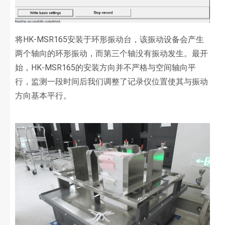
将HK-MSR165安装于环形振动台，该振动设备会产生
两个轴向的环形振动，而第三个轴没有振动发生。最开
始，HK-MSR165的安装方向并不严格与空间轴向平
行，监测一段时间后我们调整了记录仪位置使其与振动
方向基本平行。