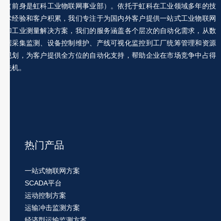
（前身是虹科工业物联网事业部）。依托于虹科在工业领域多年的技
术经验和客户积累，我们专注于为国内外客户提供一站式工业物联网
和工业测量解决方案，我们的服务涵盖各个层次的自动化需求，从数
据采集监测、设备控制维护、产线可视化监控到工厂统筹管理和资源
规划，为客户提供全方位的自动化支持，帮助企业在市场竞争中占得
先机。
热门产品
一站式物联网方案
SCADA平台
运动控制方案
运输冲击监测方案
经济型运输监测方案