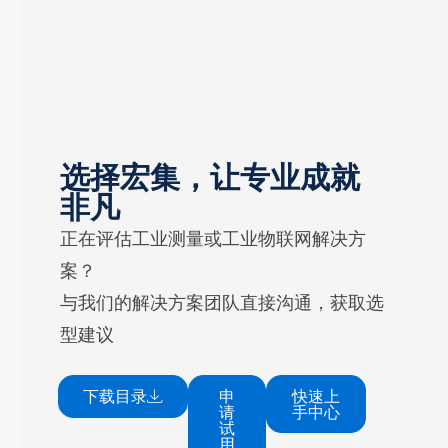
选择宏集，让专业成就
非凡
正在评估工业测量或工业物联网解决方
案？
与我们的解决方案团队直接沟通，获取选
型建议
下载目录
申
快速上
请
手中心
试
用