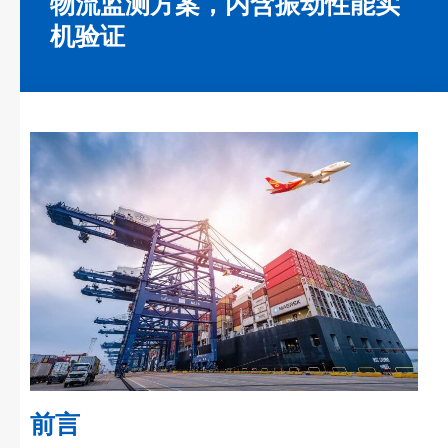
物流监测方案，内含振动性能实
机验证
前言