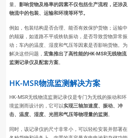
量。
影响货物及格率的因素不仅包括生产流程，还涉及
物流中的包装、运输和环境等环节。
例如，包装结构是否合理、能否有效保护货物；运输中
的颠簸，如道路不平或铁轨振动，是否导致货物异常振
动；车内的温度、湿度和气压等因素是否影响货物。为
解决这些问题，
宏集推出了高性能的HK-MSR无线物流
监测记录仪及配套方案
。
HK-MSR物流监测解决方案
HK-MSR无线物流监测记录仪是专门为无线的振动和环
境监测而设计的，它可以
实现三轴加速度、振动、冲
击、温度、湿度、光照和气压等物理量的监测
。
同时，该记录仪的尺寸非常小，可以轻松安装并部署在
各种货物和设备上。内置的高容量充电电池和存储功能