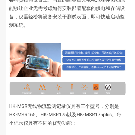
能够让企业无需考虑如何安装部署配套的供电和存储设
备，仅需轻松将设备安装于测试表面，即可快速启动监
测系统。
HK-MSR无线物流监测记录仪具有三个型号，分别是
HK-MSR165、HK-MSR175以及HK-MSR175plus。每
个记录仪具有不同的优势功能：