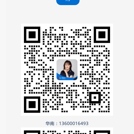
华南：13600016493