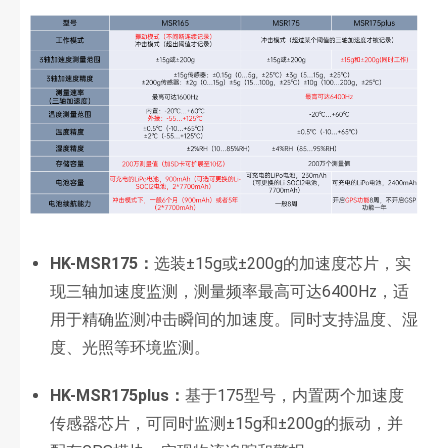
HK-MSR175：
选装±15g或±200g的加速度芯片，实
现三轴加速度监测，测量频率最高可达6400Hz，适
用于精确监测冲击瞬间的加速度。同时支持温度、湿
度、光照等环境监测。
HK-MSR175plus：
基于175型号，内置两个加速度
传感器芯片，可同时监测±15g和±200g的振动，并