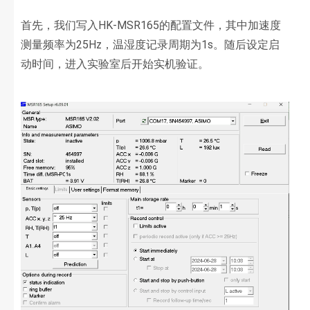
首先，我们写入HK-MSR165的配置文件，其中加速度
测量频率为25Hz，温湿度记录周期为1s。随后设定启
动时间，进入实验室后开始实机验证。