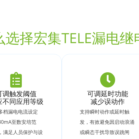
么选择宏集TELE漏电继
可调触发阈值
可调延时功能
应不同应用等级
减少误动作
多档漏电电流设定
支持瞬时动作或延时触
30mA至数安培范
发，有效避免因启动浪涌
，满足人员保护与设
或瞬态干扰导致误跳闸