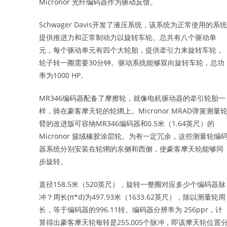
Micronor 光纤编码器作为驱动反馈。
Schwager Davis开发了液压系统，该系统为正常使用的系
提供推进力和正常制动力以旋转车轮。总共有八个驱动单
元，每个驱动单元有四个大轮胎，提供牵引力来旋转车轮，
轮子转一圈需要30分钟。驱动系统能够双向旋转车轮，总功
率为1000 HP。
MR346编码器配备了摩擦轮，就像电机驱动器的牵引轮胎一
样，骑在豪客摩天轮的轮辋上。Micronor MRAD弹簧测量
臂的改进版可容纳MR346编码器和0.5米（1.64英尺）的
Micronor 簇绒橡胶涂层轮。为有一定冗余，这些测量轮编
器系统分别安装在轮辋的东侧和西侧，使豪客摩天轮能够同
步旋转。
直径158.5米（520英尺），旋转一整圈对应多少个编码器脉
冲？周长(π*d)为497.93米（1633.62英尺），除以测量轮周
长，等于编码器的996.11转。编码器分辨率为 256ppr，计
算得出豪客摩天轮每转是255,005个脉冲，即该摩天轮位置