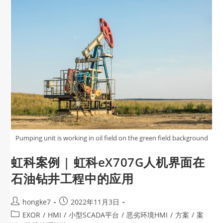
Pumping unit is working in oil field on the green field background
虹科案例 | 虹科eX707G人机界面在
石油钻井工程中的应用
hongke7
2022年11月3日
EXOR
/
HMI
/
小型SCADA平台
/
恶劣环境HMI
/
方案
/
案