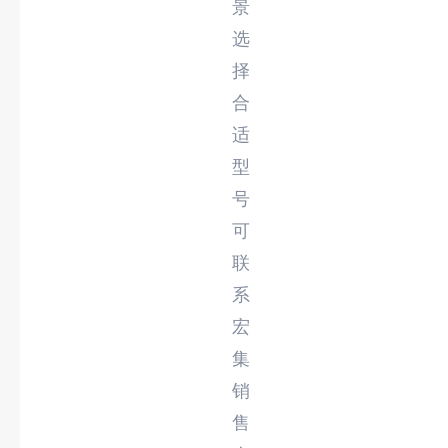
景
选
择
合
适
型
号
可
联
系
宏
集
销
售