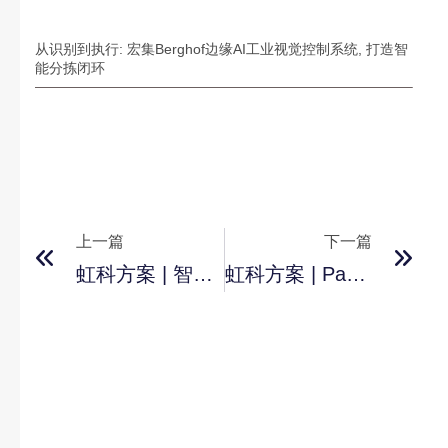
从识别到执行: 宏集Berghof边缘AI工业视觉控制系统, 打造智
能分拣闭环
上一篇
下一篇
虹科方案 | 智能制造工厂的SCADA解决方案应用
虹科方案 | Panorama SCADA平台助力智能建筑管理，掌控未来建筑