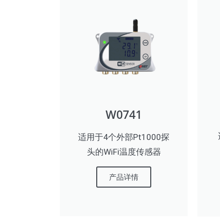
W0741
适用于4个外部Pt1000探
头的WiFi温度传感器
产品详情