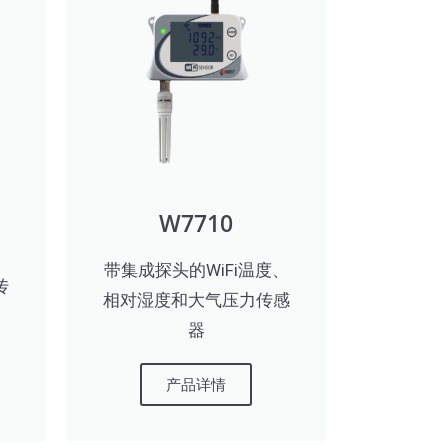
W7710
带集成探头的WiFi温度、
传
相对湿度和大气压力传感
器
产品详情