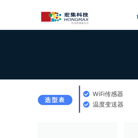
WiFi传感器
选型表
温度变送器