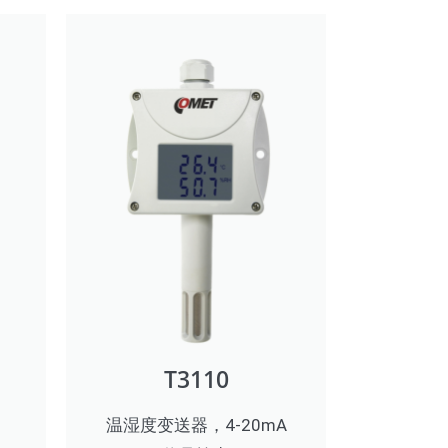
T3110
温湿度变送器，4-20mA
送