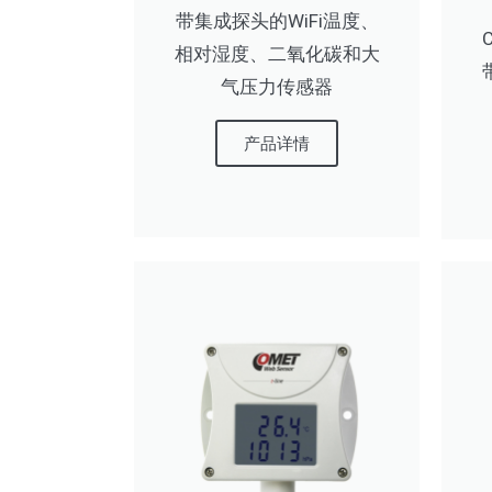
带集成探头的WiFi温度、
相对湿度、二氧化碳和大
气压力传感器
产品详情