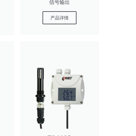
信号输出
产品详情