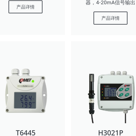
器，4-20mA信号输出
产品详情
产品详情
T6445
H3021P