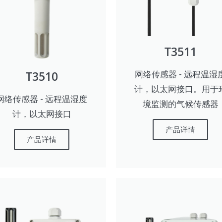
T3511
T3510
网络传感器 - 远程温湿
计，以太网接口。用于
网络传感器 - 远程温湿度
境监测的气候传感器
计，以太网接口
产品详情
产品详情