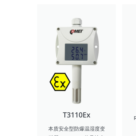
T3110Ex
本质安全型防爆温湿度变