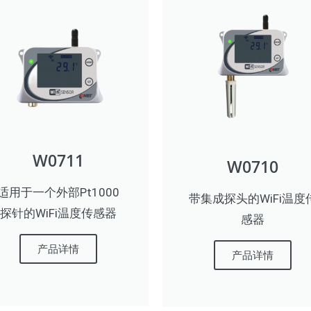
W0711
W0710
适用于一个外部Pt1000
带集成探头的WiFi温度
探针的WiFi温度传感器
感器
产品详情
产品详情