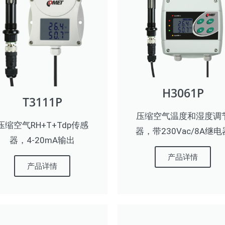
H3061P
T3111P
压缩空气温度和湿度调
压缩空气RH+T+Tdp传感
器，带230Vac/8A继电
器，4-20mA输出
产品详情
产品详情