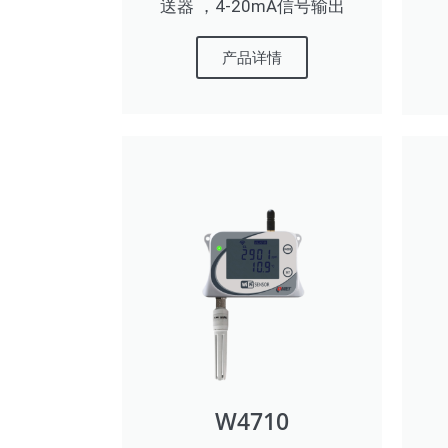
送器 ，4-20mA信号输出
产品详情
W4710